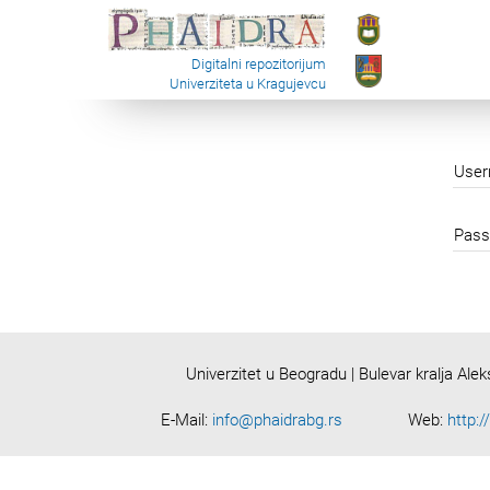
Digitalni repozitorijum
Univerziteta u Kragujevcu
Use
Pass
Univerzitet u Beogradu | Bulevar kralja Ale
E-Mail:
info@phaidrabg.rs
Web:
http:/