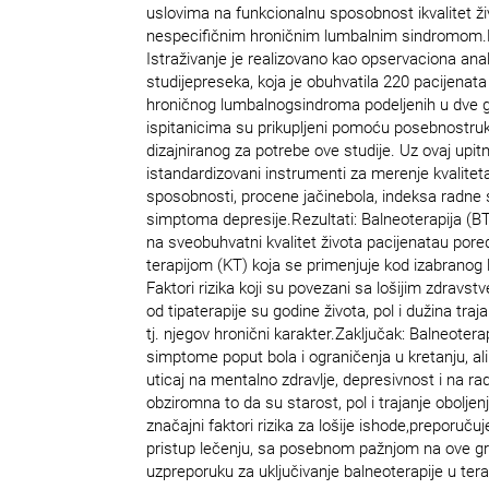
uslovima na funkcionalnu sposobnost ikvalitet ži
nespecifičnim hroničnim lumbalnim sindromom.M
Istraživanje je realizovano kao opservaciona anali
studijepreseka, koja je obuhvatila 220 pacijenata
hroničnog lumbalnogsindroma podeljenih u dve g
ispitanicima su prikupljeni pomoću posebnostruk
dizajniranog za potrebe ove studije. Uz ovaj upitn
istandardizovani instrumenti za merenje kvaliteta
sposobnosti, procene jačinebola, indeksa radne 
simptoma depresije.Rezultati: Balneoterapija (BT)
na sveobuhvatni kvalitet života pacijenatau por
terapijom (KT) koja se primenjuje kod izabranog
Faktori rizika koji su povezani sa lošijim zdravs
od tipaterapije su godine života, pol i dužina tr
tj. njegov hronični karakter.Zaključak: Balneotera
simptome poput bola i ograničenja u kretanju, ali
uticaj na mentalno zdravlje, depresivnost i na r
obziromna to da su starost, pol i trajanje oboljenj
značajni faktori rizika za lošije ishode,preporuču
pristup lečenju, sa posebnom pažnjom na ove gr
uzpreporuku za uključivanje balneoterapije u tera